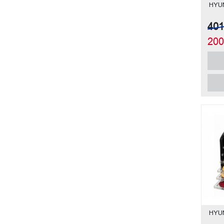
HYU
40
20
HYU