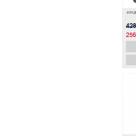
HYU
42
25