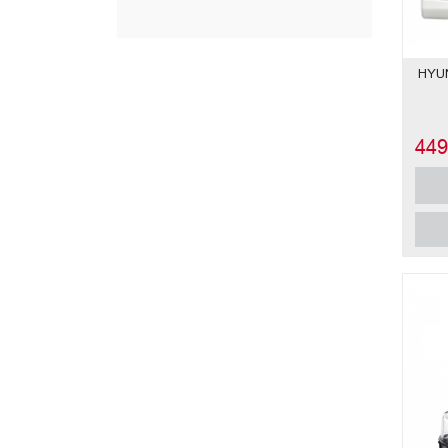
HYU
44