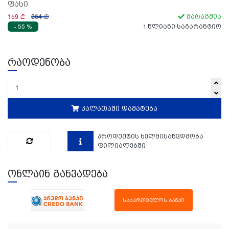
ფასი
159
354
მარაგშია
- 55 %
1 წლიანი საგარანტიო
რაოდენობა
კალათაში დამატება
პროდუქტის ხელმისაწვდმობა
ფილიალებში
ონლაინ განვადება
ᲡᲐᲥᲐᲠᲗᲕᲔᲚᲝᲡ ᲑᲐᲜᲙᲘ