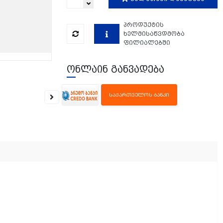
პროდუქტის
ხელმისაწვდმობა
ფილიალებში
ონლაინ განვადება
ᲡᲐᲥᲐᲠᲗᲕᲔᲚᲝᲡ ᲑᲐᲜᲙᲘ