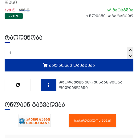
ფასი
179
598
მარაგშია
- 70 %
1 წლიანი საგარანტიო
რაოდენობა
კალათაში დამატება
პროდუქტის ხელმისაწვდმობა
ფილიალებში
ონლაინ განვადება
ᲡᲐᲥᲐᲠᲗᲕᲔᲚᲝᲡ ᲑᲐᲜᲙᲘ