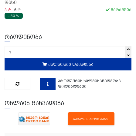
ფასი
3
6
მარაგშია
- 50 %
რაოდენობა
კალათაში დამატება
პროდუქტის ხელმისაწვდმობა
ფილიალებში
ონლაინ განვადება
ᲡᲐᲥᲐᲠᲗᲕᲔᲚᲝᲡ ᲑᲐᲜᲙᲘ