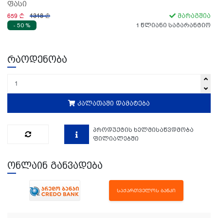
ფასი
659
1318
მარაგშია
- 50 %
1 წლიანი საგარანტიო
რაოდენობა
კალათაში დამატება
პროდუქტის ხელმისაწვდმობა
ფილიალებში
ონლაინ განვადება
ᲡᲐᲥᲐᲠᲗᲕᲔᲚᲝᲡ ᲑᲐᲜᲙᲘ