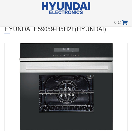
0
HYUNDAI E59059-H5H2F(HYUNDAI)