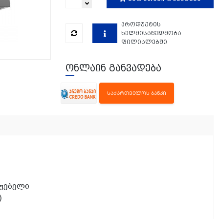
პროდუქტის
ხელმისაწვდმობა
ფილიალებში
ონლაინ განვადება
ᲡᲐᲥᲐᲠᲗᲕᲔᲚᲝᲡ ᲑᲐᲜᲙᲘ
აჟებელი
)