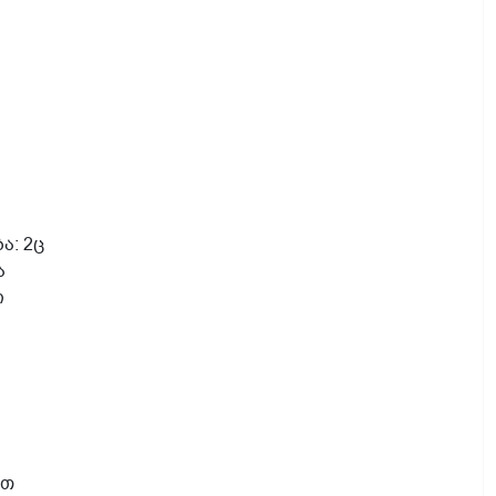
ა: 2ც
ა
ი
ით