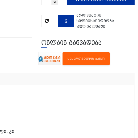
პროდუქტის
ხელმისაწვდმობა
ფილიალებში
ონლაინ განვადება
ᲡᲐᲥᲐᲠᲗᲕᲔᲚᲝᲡ ᲑᲐᲜᲙᲘ
8
ლი: კი