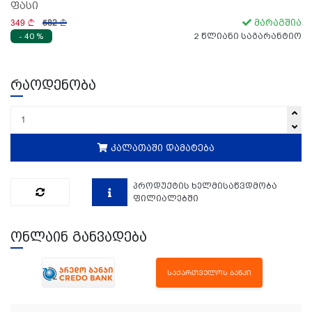
ფასი
349
582
მარაგშია
- 40 %
2 წლიანი საგარანტიო
რაოდენობა
კალათაში დამატება
პროდუქტის ხელმისაწვდმობა
ფილიალებში
ონლაინ განვადება
ᲡᲐᲥᲐᲠᲗᲕᲔᲚᲝᲡ ᲑᲐᲜᲙᲘ